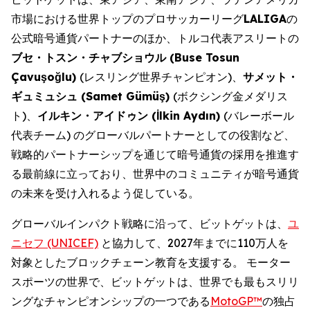
市場における世界トップのプロサッカーリーグ
LALIGA
の
公式暗号通貨パートナーのほか、トルコ代表アスリートの
ブセ・トスン・チャブショウル (Buse Tosun
Çavuşoğlu)
(レスリング世界チャンピオン)、
サメット・
ギュミュシュ (Samet Gümüş)
(ボクシング金メダリス
ト)、
イルキン・アイドゥン (İlkin Aydın)
(バレーボール
代表チーム) のグローバルパートナーとしての役割など、
戦略的パートナーシップを通じて暗号通貨の採用を推進す
る最前線に立っており、世界中のコミュニティが暗号通貨
の未来を受け入れるよう促している。
グローバルインパクト戦略に沿って、ビットゲットは、
ユ
ニセフ (UNICEF)
と協力して、2027年までに110万人を
対象としたブロックチェーン教育を支援する。 モーター
スポーツの世界で、ビットゲットは、世界でも最もスリリ
ングなチャンピオンシップの一つである
MotoGP™
の独占