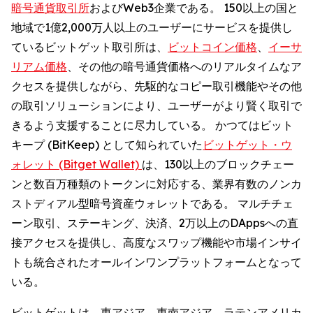
暗号通貨取引所
およびWeb3企業である。 150以上の国と
地域で1億2,000万人以上のユーザーにサービスを提供し
ているビットゲット取引所は、
ビットコイン価格
、
イーサ
リアム価格
、その他の暗号通貨価格へのリアルタイムなア
クセスを提供しながら、先駆的なコピー取引機能やその他
の取引ソリューションにより、ユーザーがより賢く取引で
きるよう支援することに尽力している。 かつてはビット
キープ (BitKeep) として知られていた
ビットゲット・ウ
ォレット (Bitget Wallet)
は、130以上のブロックチェー
ンと数百万種類のトークンに対応する、業界有数のノンカ
ストディアル型暗号資産ウォレットである。 マルチチェ
ーン取引、ステーキング、決済、2万以上のDAppsへの直
接アクセスを提供し、高度なスワップ機能や市場インサイ
トも統合されたオールインワンプラットフォームとなって
いる。
ビットゲットは、東アジア、東南アジア、ラテンアメリカ