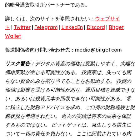
的暗号通貨取引所パートナーである。
詳しくは、次のサイトを参照されたい：
ウェブサイ
ト
|
Twitter
|
Telegram
|
LinkedIn
|
Discord
|
Bitget
Wallet
報道関係者向け問い合わせ先：media@bitget.com
リスク警告：
デジタル資産の価格は変動しやすく、大幅な
価格変動が生じる可能性がある。 投資家は、失っても困
らない資金のみを割り当てることをお勧めする。 投資の
価値は影響を受ける可能性があり、運用目標を達成できな
い、あるいは投資元本を回収できない可能性がある。 常
に独立した財務アドバイスを求め、ご自身の財務経験と財
務状況を考慮されたい。 過去の実績は将来の成果を保証
するものではない。 ビットゲットは、発生しうる損失に
ついて一切の責任を負わない。 ここに記載されている内