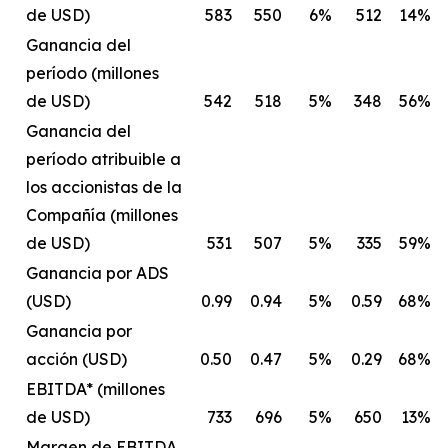
de USD)
583
550
6%
512
14%
Ganancia del
período (millones
de USD)
542
518
5%
348
56%
Ganancia del
período atribuible a
los accionistas de la
Compañía (millones
de USD)
531
507
5%
335
59%
Ganancia por ADS
(USD)
0.99
0.94
5%
0.59
68%
Ganancia por
acción (USD)
0.50
0.47
5%
0.29
68%
EBITDA* (millones
de USD)
733
696
5%
650
13%
Margen de EBITDA