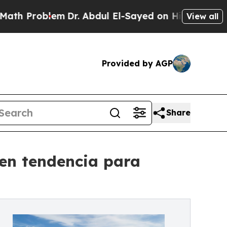
Problem
Dr. Abdul El-Sayed on Historic Michigan W
View all
Provided by AGP
Share
 en tendencia para