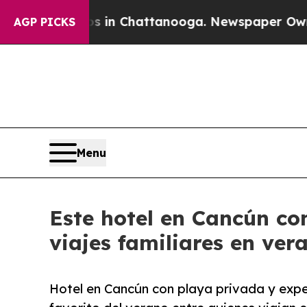
pse
Chaos in Chattanooga. Newspaper Owner Calls
AGP PICKS
Menu
Este hotel en Cancún co
viajes familiares en ver
Hotel en Cancún con playa privada y exper