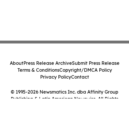
About
Press Release Archive
Submit Press Release
Terms & Conditions
Copyright/DMCA Policy
Privacy Policy
Contact
© 1995-2026 Newsmatics Inc. dba Affinity Group
Publishing & Latin American Newswire. All Rights
Reserved.
Cookie Settings / Your Privacy Choices